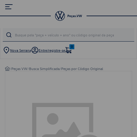
0
Nova Serrana
Entre/registre-se
/
Peças VW
/
Busca Simplificada
/
Peças por Código Original