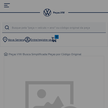
0
Nova Serrana
Entre/registre-se
/
Peças VW
/
Busca Simplificada
/
Peças por Código Original