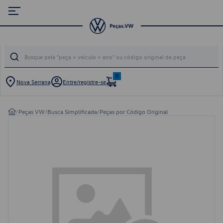
0
Nova Serrana
Entre/registre-se
/
Peças VW
/
Busca Simplificada
/
Peças por Código Original