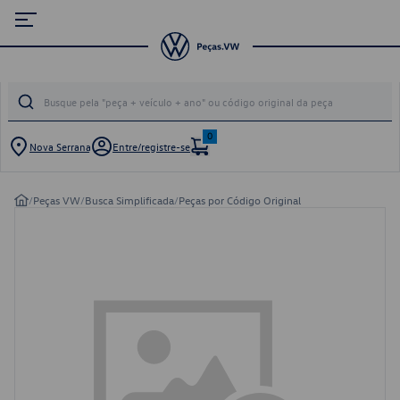
0
Nova Serrana
Entre/registre-se
/
Peças VW
/
Busca Simplificada
/
Peças por Código Original