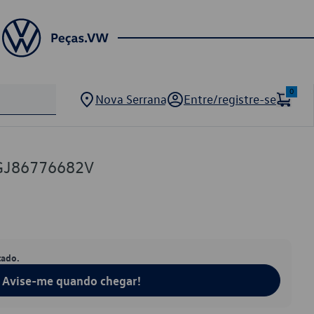
0
Nova Serrana
Entre/registre-se
GJ86776682V
tado.
Avise-me quando chegar!