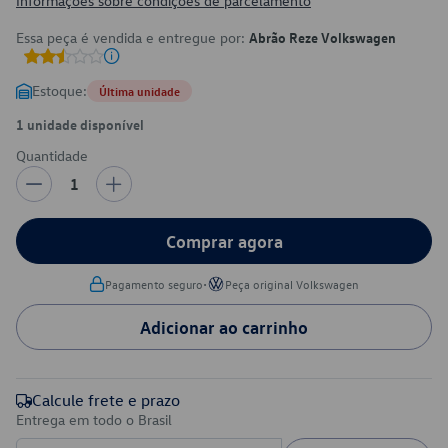
Informações sobre condições de parcelamento
Essa peça é vendida e entregue por:
Abrão Reze Volkswagen
Estoque:
Última unidade
1 unidade disponível
Quantidade
1
Comprar agora
•
Pagamento seguro
Peça original Volkswagen
Adicionar ao carrinho
Calcule frete e prazo
Entrega em todo o Brasil