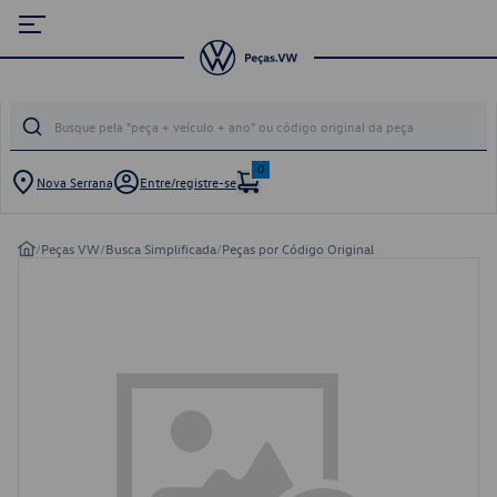
0
Nova Serrana
Entre/registre-se
/
Peças VW
/
Busca Simplificada
/
Peças por Código Original