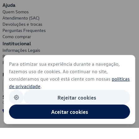
Ajuda
Quem Somos
Atendimento (SAC)
Devoluções e trocas
Perguntas Frequentes
Como comprar
Institucional
Informações Legais
Política de Privacidade
Política de Cookies
Para otimizar sua experiência durante a navegação,
fazemos uso de cookies. Ao continuar no site,
Formas de Pagamento
consideramos que você está ciente com nossas
políticas
de privacidade
.
Segurança
Rejeitar cookies
Aceitar cookies