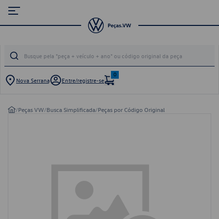
0
Nova Serrana
Entre/registre-se
/
Peças VW
/
Busca Simplificada
/
Peças por Código Original