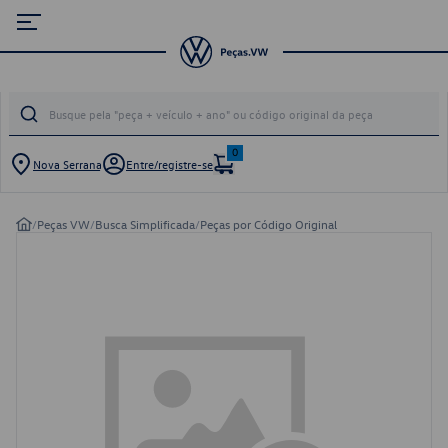
0
Nova Serrana
Entre/registre-se
/
Peças VW
/
Busca Simplificada
/
Peças por Código Original