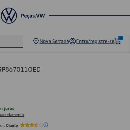
0
Nova Serrana
Entre/registre-se
2GP867011OED
m juros
 parcelamento
por:
Diauto