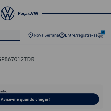
0
Nova Serrana
Entre/registre-se
2GP867012TDR
tado.
Avise-me quando chegar!