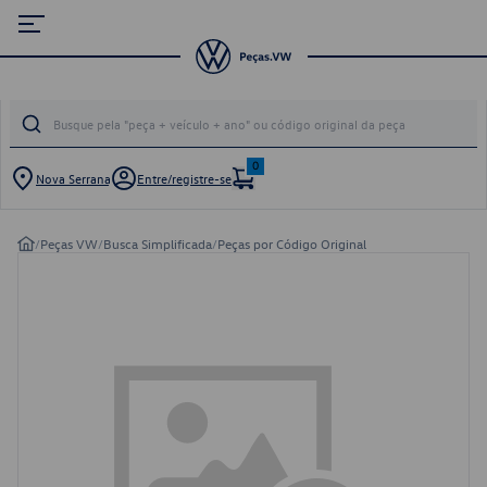
0
Nova Serrana
Entre/registre-se
/
Peças VW
/
Busca Simplificada
/
Peças por Código Original