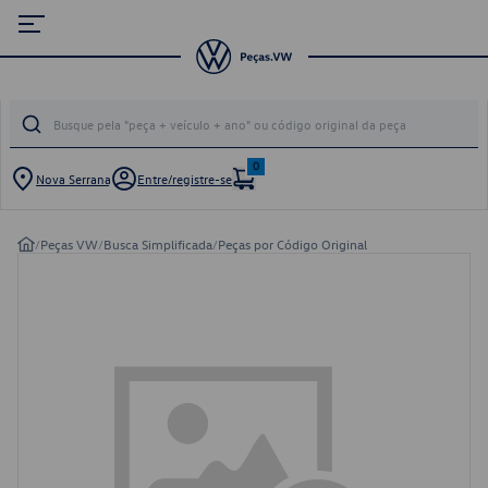
0
Nova Serrana
Entre/registre-se
/
Peças VW
/
Busca Simplificada
/
Peças por Código Original