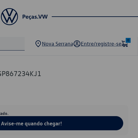
0
Nova Serrana
Entre/registre-se
GP867234KJ1
tado.
Avise-me quando chegar!