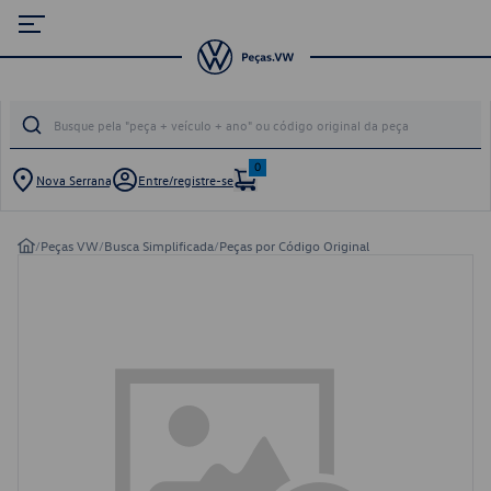
0
Nova Serrana
Entre/registre-se
/
Peças VW
/
Busca Simplificada
/
Peças por Código Original