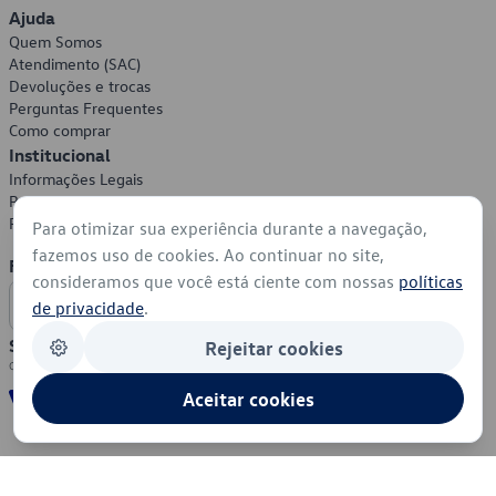
Ajuda
Quem Somos
Atendimento (SAC)
Devoluções e trocas
Perguntas Frequentes
Como comprar
Institucional
Informações Legais
Política de Privacidade
Política de Cookies
Para otimizar sua experiência durante a navegação,
fazemos uso de cookies. Ao continuar no site,
Formas de Pagamento
consideramos que você está ciente com nossas
políticas
de privacidade
.
Segurança
Rejeitar cookies
Aceitar cookies