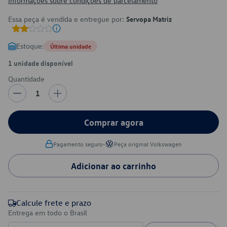
Informações sobre condições de parcelamento
Essa peça é vendida e entregue por:
Servopa Matriz
Estoque:
Última unidade
1 unidade disponível
Quantidade
1
Comprar agora
•
Pagamento seguro
Peça original Volkswagen
Adicionar ao carrinho
Calcule frete e prazo
Entrega em todo o Brasil