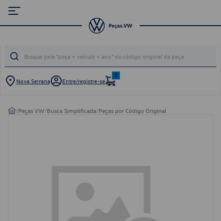
0
Nova Serrana
Entre/registre-se
/
Peças VW
/
Busca Simplificada
/
Peças por Código Original