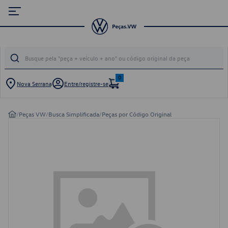
0
Nova Serrana
Entre/registre-se
/
Peças VW
/
Busca Simplificada
/
Peças por Código Original