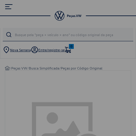
0
Nova Serrana
Entre/registre-se
/
Peças VW
/
Busca Simplificada
/
Peças por Código Original