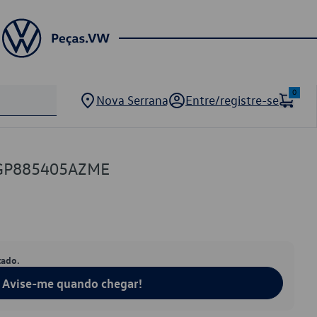
0
Nova Serrana
Entre/registre-se
2GP885405AZME
tado.
Avise-me quando chegar!