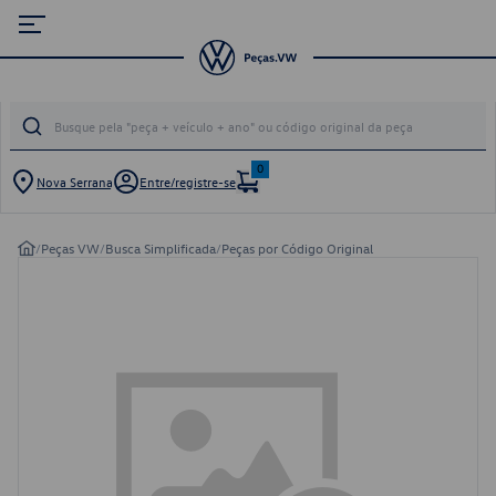
0
Nova Serrana
Entre/registre-se
/
Peças VW
/
Busca Simplificada
/
Peças por Código Original