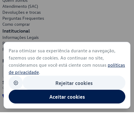
Quem Somos
Atendimento (SAC)
Devoluções e trocas
Perguntas Frequentes
Como comprar
Institucional
Informações Legais
Política de Privacidade
Política de Cookies
Para otimizar sua experiência durante a navegação,
fazemos uso de cookies. Ao continuar no site,
Formas de Pagamento
consideramos que você está ciente com nossas
políticas
de privacidade
.
Segurança
Rejeitar cookies
Aceitar cookies
© 2026 - Volkswagen do Brasil - Todos os direitos reservados