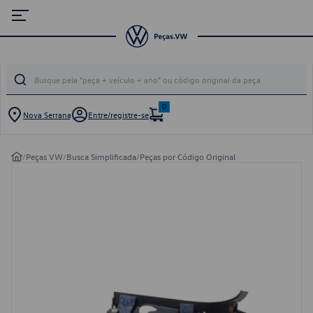
0
Nova Serrana
Entre/registre-se
/
Peças VW
/
Busca Simplificada
/
Peças por Código Original