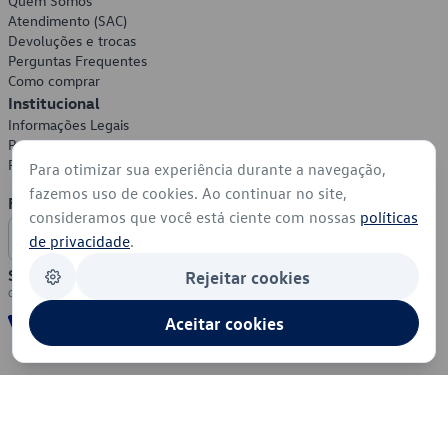
Quem Somos
Atendimento (SAC)
Devoluções e trocas
Perguntas Frequentes
Como comprar
Institucional
Informações Legais
Política de Privacidade
Política de Cookies
Para otimizar sua experiência durante a navegação,
fazemos uso de cookies. Ao continuar no site,
Formas de Pagamento
consideramos que você está ciente com nossas
políticas
de privacidade
.
Segurança
Rejeitar cookies
Aceitar cookies
© 2026 - Volkswagen do Brasil - Todos os direitos reservados