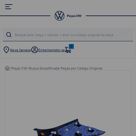
0
Nova Serrana
Entre/registre-se
/
Peças VW
/
Busca Simplificada
/
Peças por Código Original