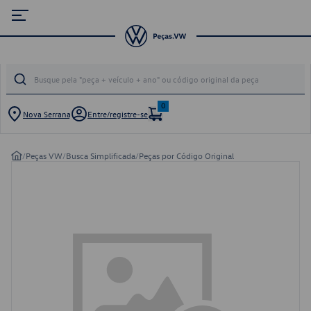
0
Nova Serrana
Entre/registre-se
/
Peças VW
/
Busca Simplificada
/
Peças por Código Original