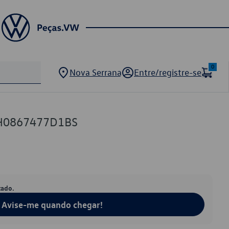
0
Nova Serrana
Entre/registre-se
2H0867477D1BS
tado.
Avise-me quando chegar!