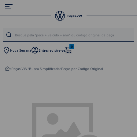
0
Nova Serrana
Entre/registre-se
/
Peças VW
/
Busca Simplificada
/
Peças por Código Original