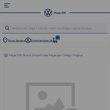
0
Nova Serrana
Entre/registre-se
/
Peças VW
/
Busca Simplificada
/
Peças por Código Original