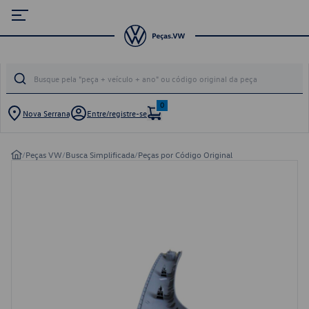
0
Nova Serrana
Entre/registre-se
/
Peças VW
/
Busca Simplificada
/
Peças por Código Original