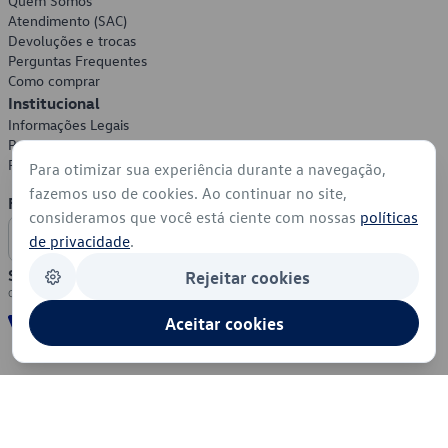
Quem Somos
Atendimento (SAC)
Devoluções e trocas
Perguntas Frequentes
Como comprar
Institucional
Informações Legais
Política de Privacidade
Política de Cookies
Para otimizar sua experiência durante a navegação,
fazemos uso de cookies. Ao continuar no site,
Formas de Pagamento
consideramos que você está ciente com nossas
políticas
de privacidade
.
Segurança
Rejeitar cookies
Aceitar cookies
© 2026 - Volkswagen do Brasil - Todos os direitos reservados