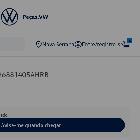
0
Nova Serrana
Entre/registre-se
2H6881405AHRB
tado.
Avise-me quando chegar!