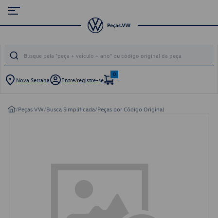
0
Nova Serrana
Entre/registre-se
/
Peças VW
/
Busca Simplificada
/
Peças por Código Original