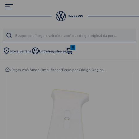
0
Nova Serrana
Entre/registre-se
/
Peças VW
/
Busca Simplificada
/
Peças por Código Original