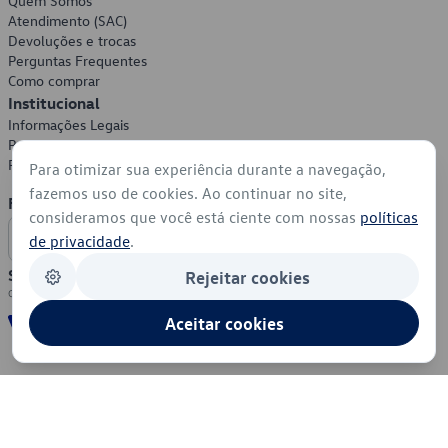
Quem Somos
Atendimento (SAC)
Devoluções e trocas
Perguntas Frequentes
Como comprar
Institucional
Informações Legais
Política de Privacidade
Política de Cookies
Para otimizar sua experiência durante a navegação,
fazemos uso de cookies. Ao continuar no site,
Formas de Pagamento
consideramos que você está ciente com nossas
políticas
de privacidade
.
Segurança
Rejeitar cookies
Aceitar cookies
© 2026 - Volkswagen do Brasil - Todos os direitos reservados