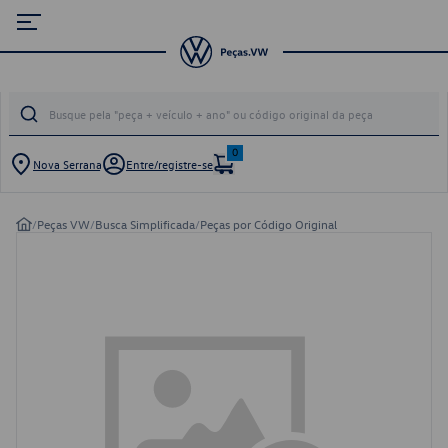
0
Nova Serrana
Entre/registre-se
/
Peças VW
/
Busca Simplificada
/
Peças por Código Original