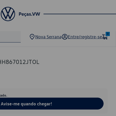
0
Nova Serrana
Entre/registre-se
2HH867012JTOL
tado.
Avise-me quando chegar!