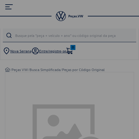
0
Nova Serrana
Entre/registre-se
/
Peças VW
/
Busca Simplificada
/
Peças por Código Original