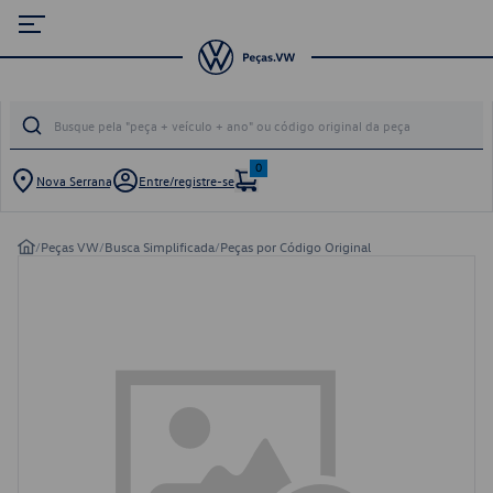
0
Nova Serrana
Entre/registre-se
/
Peças VW
/
Busca Simplificada
/
Peças por Código Original