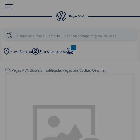
0
Nova Serrana
Entre/registre-se
/
Peças VW
/
Busca Simplificada
/
Peças por Código Original