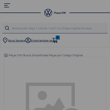
0
Nova Serrana
Entre/registre-se
/
Peças VW
/
Busca Simplificada
/
Peças por Código Original