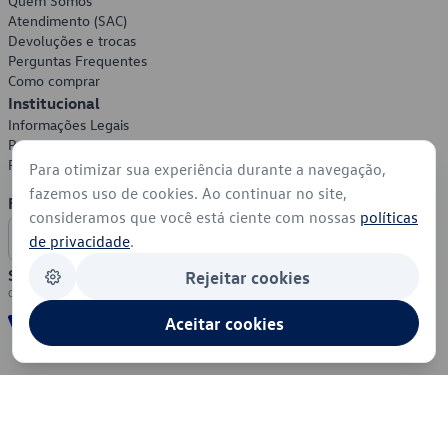
Quem Somos
Atendimento (SAC)
Devoluções e trocas
Perguntas Frequentes
Como comprar
Institucional
Informações Legais
Política de Privacidade
Política de Cookies
Para otimizar sua experiência durante a navegação,
fazemos uso de cookies. Ao continuar no site,
Formas de Pagamento
consideramos que você está ciente com nossas
políticas
de privacidade
.
Segurança
Rejeitar cookies
Aceitar cookies
© 2026 - Volkswagen do Brasil - Todos os direitos reservados