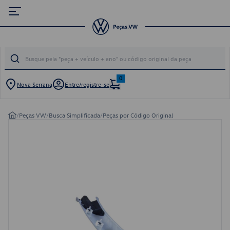
0
Nova Serrana
Entre/registre-se
/
Peças VW
/
Busca Simplificada
/
Peças por Código Original