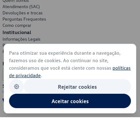
Quem Somos
Atendimento (SAC)
Devoluções e trocas
Perguntas Frequentes
Como comprar
Institucional
Informações Legais
Política de Privacidade
Política de Cookies
Para otimizar sua experiência durante a navegação,
fazemos uso de cookies. Ao continuar no site,
Formas de Pagamento
consideramos que você está ciente com nossas
políticas
de privacidade
.
Segurança
Rejeitar cookies
Aceitar cookies
© 2026 - Volkswagen do Brasil - Todos os direitos reservados