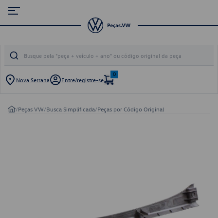
0
Nova Serrana
Entre/registre-se
/
Peças VW
/
Busca Simplificada
/
Peças por Código Original