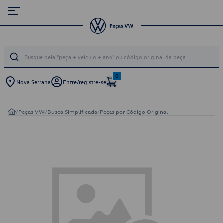
0
Nova Serrana
Entre/registre-se
/
Peças VW
/
Busca Simplificada
/
Peças por Código Original