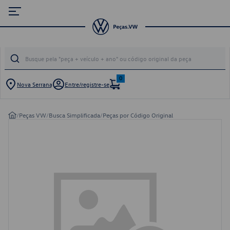
0
Nova Serrana
Entre/registre-se
/
Peças VW
/
Busca Simplificada
/
Peças por Código Original