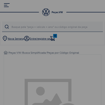
0
Nova Serrana
Entre/registre-se
/
Peças VW
/
Busca Simplificada
/
Peças por Código Original