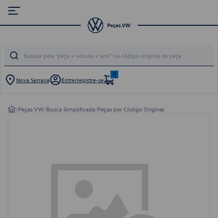
0
Nova Serrana
Entre/registre-se
/
Peças VW
/
Busca Simplificada
/
Peças por Código Original