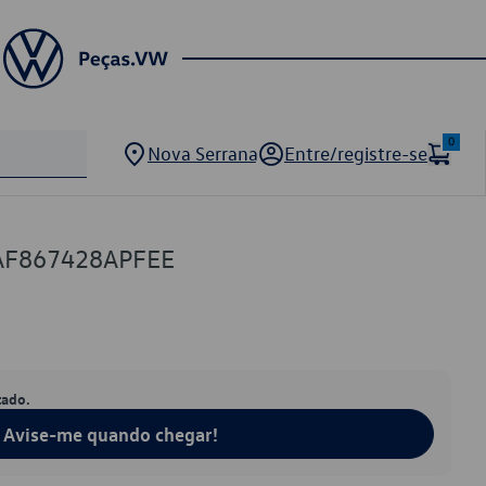
0
Nova Serrana
Entre/registre-se
AF867428APFEE
tado.
Avise-me quando chegar!