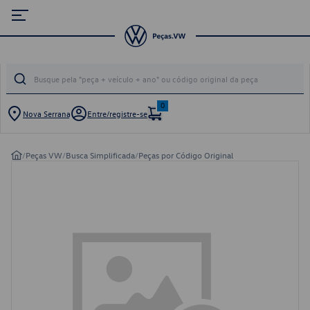
0
Nova Serrana
Entre/registre-se
/
Peças VW
/
Busca Simplificada
/
Peças por Código Original