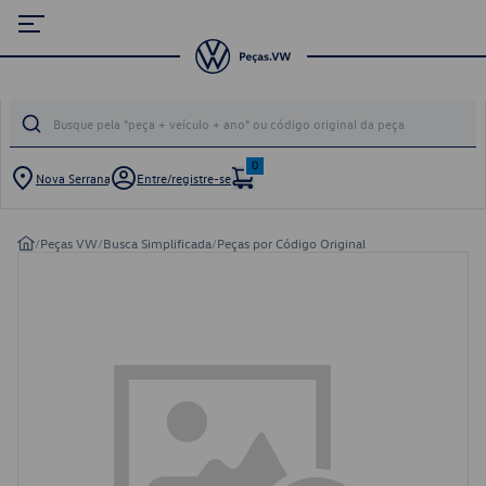
0
Nova Serrana
Entre/registre-se
/
Peças VW
/
Busca Simplificada
/
Peças por Código Original