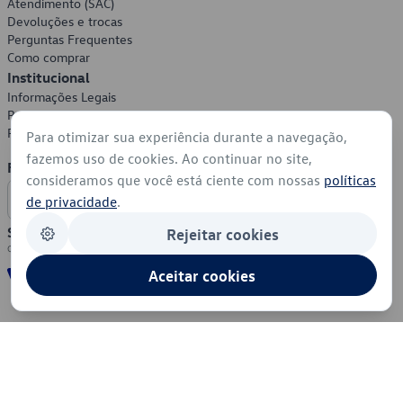
Atendimento (SAC)
Devoluções e trocas
Perguntas Frequentes
Como comprar
Institucional
Informações Legais
Política de Privacidade
Política de Cookies
Para otimizar sua experiência durante a navegação,
fazemos uso de cookies. Ao continuar no site,
Formas de Pagamento
consideramos que você está ciente com nossas
políticas
de privacidade
.
Segurança
Rejeitar cookies
Aceitar cookies
© 2026 - Volkswagen do Brasil - Todos os direitos reservados