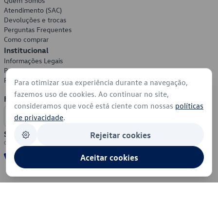
Quem Somos
Atendimento (SAC)
Devoluções e trocas
Perguntas Frequentes
Como comprar
Institucional
Informações Legais
Política de Privacidade
Política de Cookies
Para otimizar sua experiência durante a navegação,
fazemos uso de cookies. Ao continuar no site,
Formas de Pagamento
consideramos que você está ciente com nossas
políticas
de privacidade
.
Segurança
Rejeitar cookies
Aceitar cookies
© 2026 - Volkswagen do Brasil - Todos os direitos reservados