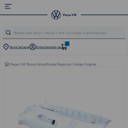
0
Nova Serrana
Entre/registre-se
/
Peças VW
/
Busca Simplificada
/
Peças por Código Original