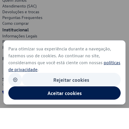
Quem Somos
Atendimento (SAC)
Devoluções e trocas
Perguntas Frequentes
Como comprar
Institucional
Informações Legais
Política de Privacidade
Política de Cookies
Para otimizar sua experiência durante a navegação,
fazemos uso de cookies. Ao continuar no site,
Formas de Pagamento
consideramos que você está ciente com nossas
políticas
de privacidade
.
Segurança
Rejeitar cookies
Aceitar cookies
© 2026 - Volkswagen do Brasil - Todos os direitos reservados