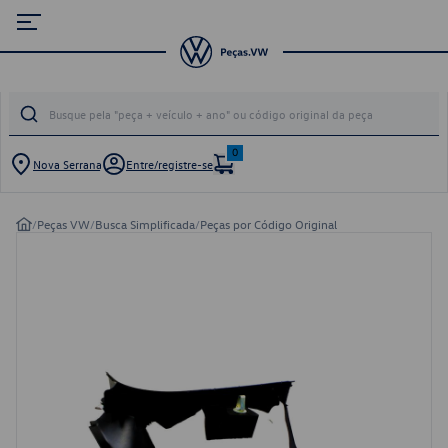
0
Nova Serrana
Entre/registre-se
/
Peças VW
/
Busca Simplificada
/
Peças por Código Original