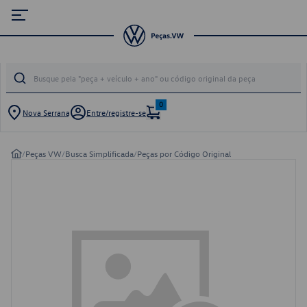
0
Nova Serrana
Entre/registre-se
/
Peças VW
/
Busca Simplificada
/
Peças por Código Original