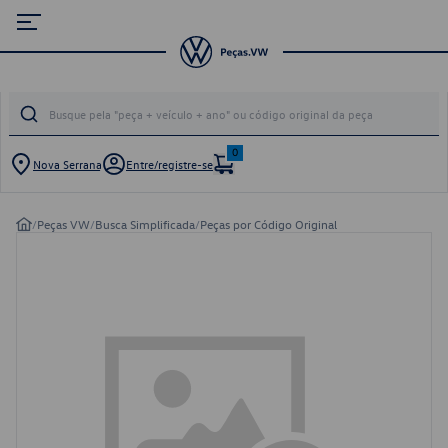
0
Nova Serrana
Entre/registre-se
/
Peças VW
/
Busca Simplificada
/
Peças por Código Original