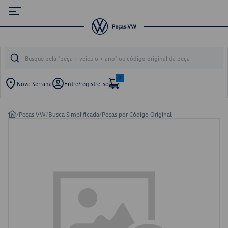
0
Nova Serrana
Entre/registre-se
/
Peças VW
/
Busca Simplificada
/
Peças por Código Original