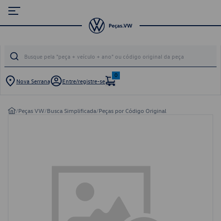
0
Nova Serrana
Entre/registre-se
/
Peças VW
/
Busca Simplificada
/
Peças por Código Original